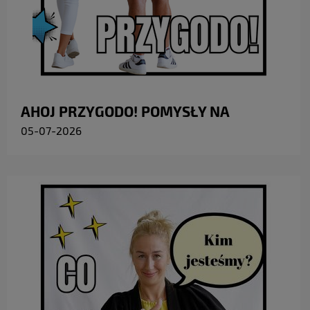
AHOJ PRZYGODO! POMYSŁY NA
PREZENTY I UPOMINKI DLA ŻEGLARZA
05-07-2026