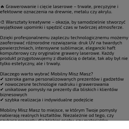
🔥 Grawerowanie i cięcie laserowe – trwałe, precyzyjne i
efektowne oznaczenia na drewnie, metalu czy akrylu.
🎨 Warsztaty kreatywne – okazja, by samodzielnie stworzyć
wyjątkowe upominki i spędzić czas w twórczej atmosferze.
Dzięki profesjonalnemu zapleczu technologicznemu możemy
zaoferować różnorodne rozwiązania: druk UV na twardych
powierzchniach, intensywne sublimacje, elegancki haft
komputerowy czy oryginalne grawery laserowe. Każdy
produkt przygotowujemy z dbałością o detale, tak aby był nie
tylko estetyczny, ale i trwały.
Dlaczego warto wybrać Mobilny Misz Masz?
✔ szeroka gama personalizowanych prezentów i gadżetów
✔ nowoczesne technologie nadruku i grawerowania
✔ unikatowe pomysły na prezenty dla bliskich i klientów
biznesowych
✔ szybka realizacja i indywidualne podejście
Mobilny Misz Masz to miejsce, w którym Twoje pomysły
nabierają realnych kształtów. Niezależnie od tego, czy
szukasz prezentu dla bliskiej osoby, czy materiałów
reklamowych dla firmy – u nas znajdziesz inspirację i gotowe