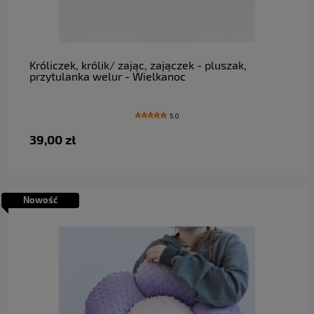
do koszyka
Króliczek, królik/ zając, zajączek - pluszak,
przytulanka welur - Wielkanoc
5.0
39,00 zł
Nowość