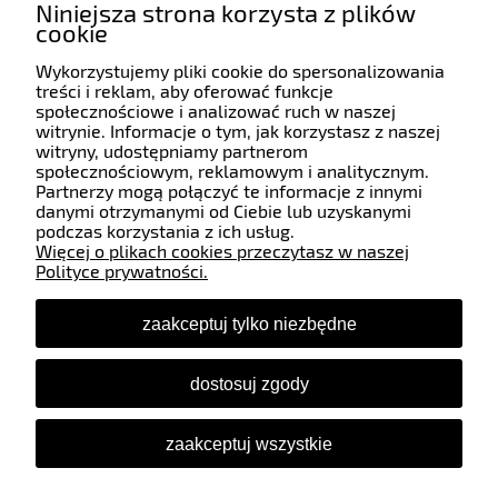
rozwiązania.
Niniejsza strona korzysta z plików
cookie
Wykorzystujemy pliki cookie do spersonalizowania
Pomoc
treści i reklam, aby oferować funkcje
społecznościowe i analizować ruch w naszej
witrynie. Informacje o tym, jak korzystasz z naszej
witryny, udostępniamy partnerom
Moje konto
społecznościowym, reklamowym i analitycznym.
Partnerzy mogą połączyć te informacje z innymi
danymi otrzymanymi od Ciebie lub uzyskanymi
Płatności i dostawa
podczas korzystania z ich usług.
Więcej o plikach cookies przeczytasz w naszej
Polityce prywatności.
Informacje
zaakceptuj tylko niezbędne
O nas
dostosuj zgody
Śledź nas
zaakceptuj wszystkie