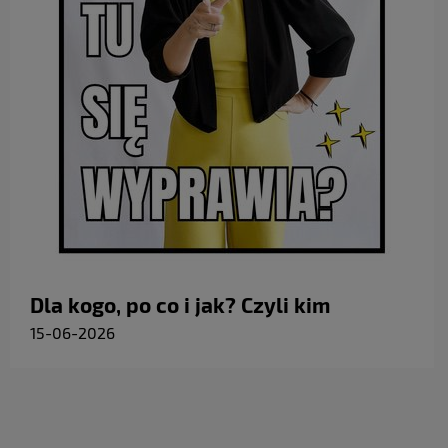
Dla kogo, po co i jak? Czyli kim
jesteśmy i co możemy dla Ciebie
15-06-2026
zrobić