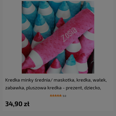
do koszyka
Kredka minky średnia/ maskotka, kredka, wałek,
zabawka, pluszowa kredka - prezent, dziecko,
zakończenie roku szkolnego/ wyprawka/
5.0
34,90 zł
pasowanie