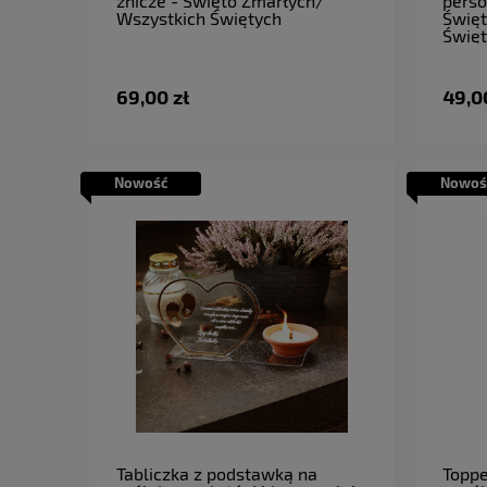
znicze - Święto Zmarłych/
perso
Wszystkich Świętych
Święt
Świę
69,00 zł
49,0
Nowość
Nowoś
do koszyka
Tabliczka z podstawką na
Toppe