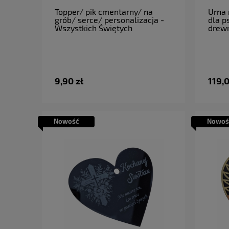
do koszyka
Topper/ pik cmentarny/ na
Urna 
grób/ serce/ personalizacja -
dla p
Wszystkich Świętych
drewn
9,90 zł
119,0
Nowość
Nowoś