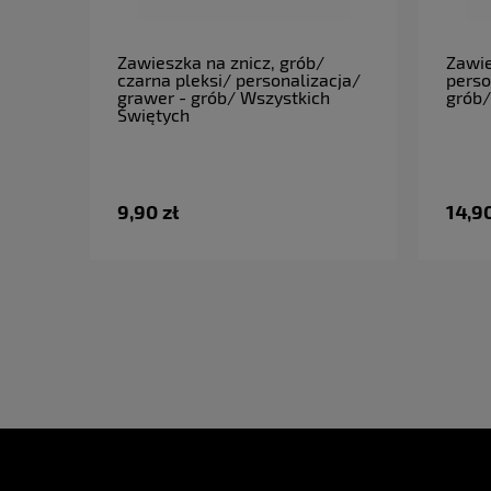
do koszyka
Zawieszka na znicz, grób/
Zawie
czarna pleksi/ personalizacja/
perso
grawer - grób/ Wszystkich
grób/
Świętych
9,90 zł
14,90