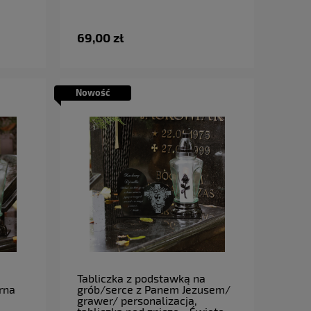
69,00 zł
Nowość
do koszyka
Tabliczka z podstawką na
rna
grób/serce z Panem Jezusem/
grawer/ personalizacja,