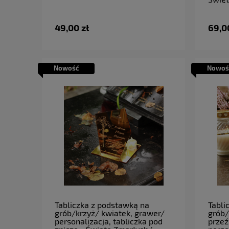
49,00 zł
69,0
Nowość
Nowoś
do koszyka
Tabliczka z podstawką na
Tabli
grób/krzyż/ kwiatek, grawer/
grób/
personalizacja, tabliczka pod
przeź