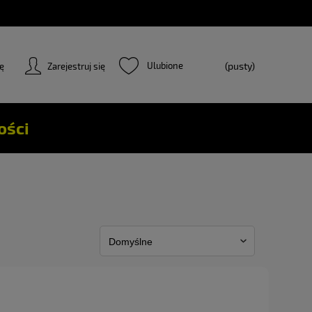
(pusty)
ię
Zarejestruj się
ości