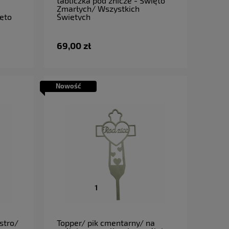
tabliczka pod znicze - Święto
Zmarłych/ Wszystkich
ięto
Świętych
69,00 zł
Nowość
do koszyka
stro/
Topper/ pik cmentarny/ na