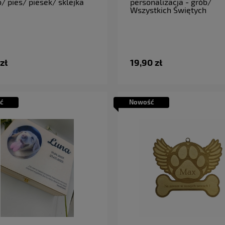
b/ pies/ piesek/ sklejka
personalizacja - grób/
Wszystkich Świętych
zł
19,90 zł
ć
Nowość