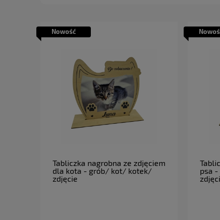
Nowość
Nowoś
do koszyka
Tabliczka nagrobna ze zdjęciem
Tabli
dla kota - grób/ kot/ kotek/
psa -
zdjęcie
zdjęc