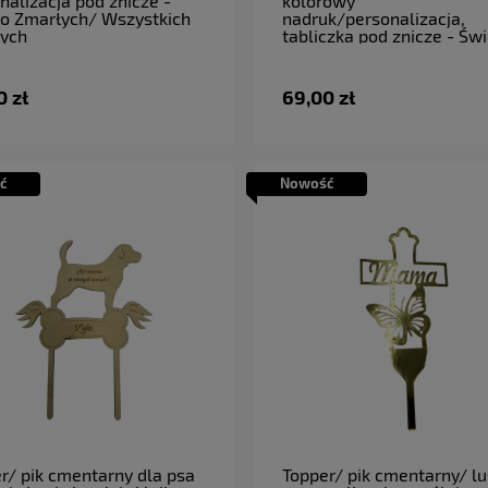
nalizacja pod znicze -
kolorowy
o Zmarłych/ Wszystkich
nadruk/personalizacja,
tych
tabliczka pod znicze - Św
Zmarłych/ Wszystkich
Świętych
0 zł
69,00 zł
ć
Nowość
do koszyka
do koszyka
r/ pik cmentarny dla psa
Topper/ pik cmentarny/ lu