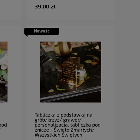
39,00 zł
Nowość
do koszyka
Tabliczka z podstawką na
grób/krzyż/ grawer/
 pod
personalizacja, tabliczka pod
/
znicze - Święto Zmarłych/
Wszystkich Świętych