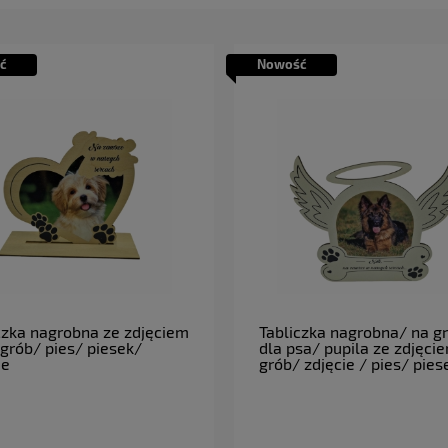
ć
Nowość
do koszyka
do koszyka
czka nagrobna ze zdjęciem
Tabliczka nagrobna/ na g
 grób/ pies/ piesek/
dla psa/ pupila ze zdjęci
ie
grób/ zdjęcie / pies/ pies