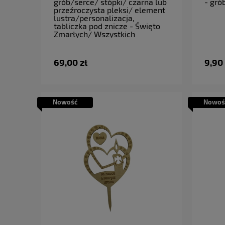
grób/serce/ stópki/ czarna lub
- gró
przeźroczysta pleksi/ element
lustra/personalizacja,
tabliczka pod znicze - Święto
Zmarłych/ Wszystkich
Świętych
69,00 zł
9,90 
Nowość
Nowoś