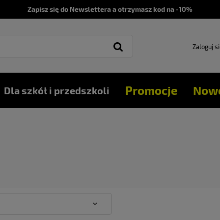
Zapisz się do Newslettera a otrzymasz kod na -10%
Zaloguj s
Promocje
Now
Dla szkół i przedszkoli