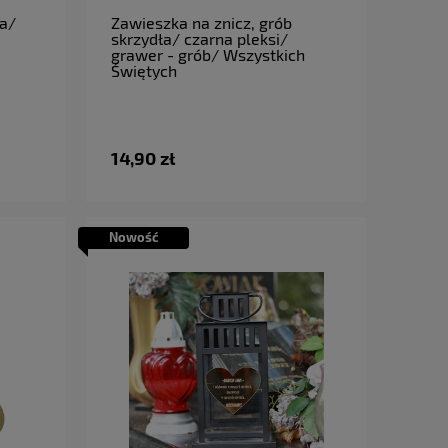
do koszyka
sa/
Zawieszka na znicz, grób
skrzydła/ czarna pleksi/
grawer - grób/ Wszystkich
Świętych
14,90 zł
Nowość