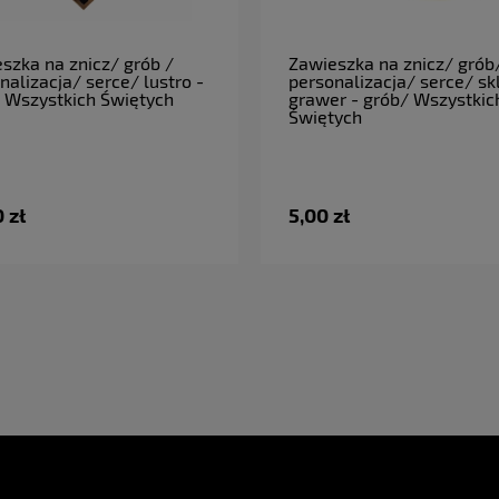
do koszyka
do koszyka
szka na znicz/ grób /
Zawieszka na znicz/ grób
nalizacja/ serce/ lustro -
personalizacja/ serce/ sk
 Wszystkich Świętych
grawer - grób/ Wszystkic
Świętych
 zł
5,00 zł