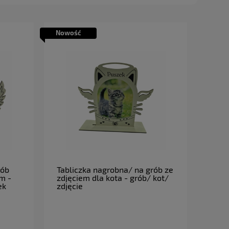
Nowość
do koszyka
rób
Tabliczka nagrobna/ na grób ze
em -
zdjęciem dla kota - grób/ kot/
ek
zdjęcie