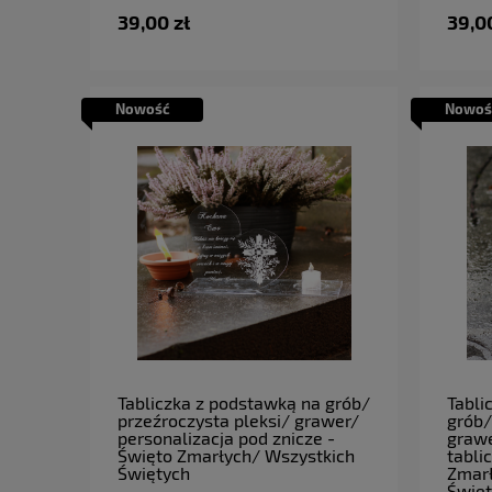
39,00 zł
39,0
Nowość
Nowoś
do koszyka
Tabliczka z podstawką na grób/
Tabli
przeźroczysta pleksi/ grawer/
grób/
personalizacja pod znicze -
grawe
Święto Zmarłych/ Wszystkich
tabli
Świętych
Zmarł
Świę