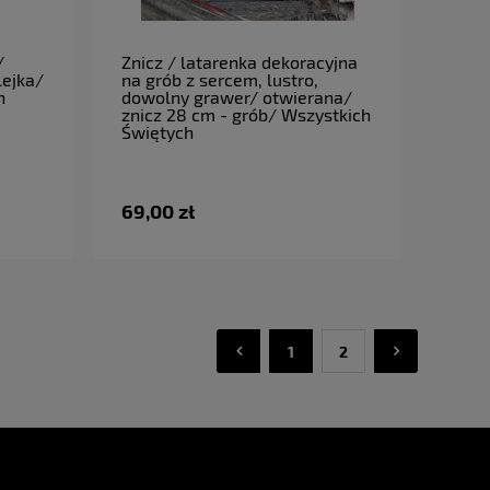
do koszyka
/
Znicz / latarenka dekoracyjna
lejka/
na grób z sercem, lustro,
h
dowolny grawer/ otwierana/
znicz 28 cm - grób/ Wszystkich
Świętych
69,00 zł
1
2