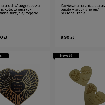
do koszyka
do koszyka
na prochy/ pogrzebowa
Zawieszka na znicz dla p
sa, kota, zwierząt -
pupila - grób/ grawer/
iana skrzynia/ zdjęcie
personalizacja
0 zł
9,90 zł
ć
Nowość