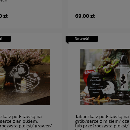
0 zł
69,00 zł
ć
Nowość
do koszyka
do koszyka
czka z podstawką na
Tabliczka z podstawką na
serce z aniołkiem,
grób/serce z misiem/ cza
roczysta pleksi/ grawer/
lub przeźroczysta pleksi/