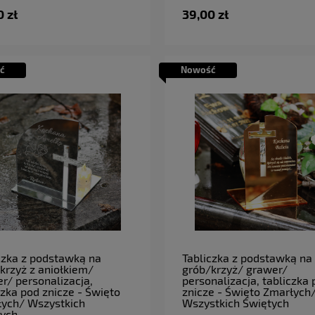
0 zł
39,00 zł
ć
Nowość
do koszyka
do koszyka
czka z podstawką na
Tabliczka z podstawką na
krzyż z aniołkiem/
grób/krzyż/ grawer/
r/ personalizacja,
personalizacja, tabliczka
czka pod znicze - Święto
znicze - Święto Zmarłych
ych/ Wszystkich
Wszystkich Świętych
tych