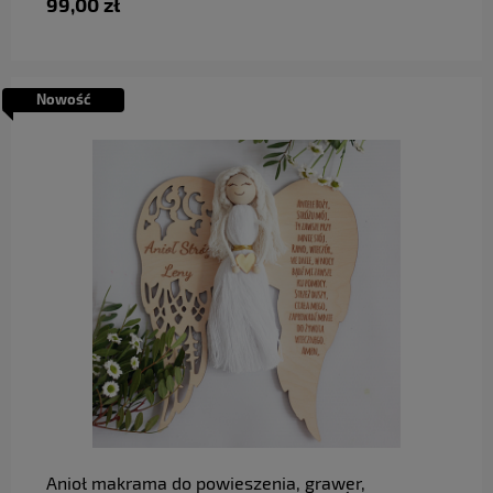
99,00 zł
Nowość
do koszyka
Anioł makrama do powieszenia, grawer,