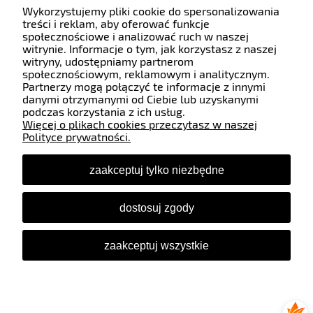
Wykorzystujemy pliki cookie do spersonalizowania
Pomoc
treści i reklam, aby oferować funkcje
społecznościowe i analizować ruch w naszej
witrynie. Informacje o tym, jak korzystasz z naszej
witryny, udostępniamy partnerom
Moje konto
społecznościowym, reklamowym i analitycznym.
Partnerzy mogą połączyć te informacje z innymi
danymi otrzymanymi od Ciebie lub uzyskanymi
Płatności i dostawa
podczas korzystania z ich usług.
Więcej o plikach cookies przeczytasz w naszej
Polityce prywatności.
Informacje
zaakceptuj tylko niezbędne
O nas
dostosuj zgody
Śledź nas
zaakceptuj wszystkie
pokaż pełną wersję strony