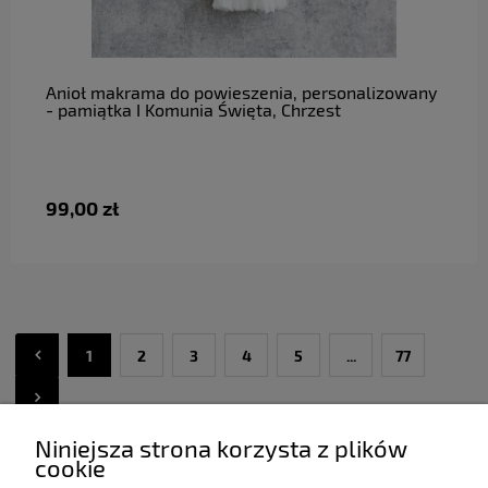
do koszyka
Anioł makrama do powieszenia, personalizowany
- pamiątka I Komunia Święta, Chrzest
99,00 zł
1
2
3
4
5
...
77
Niniejsza strona korzysta z plików
cookie