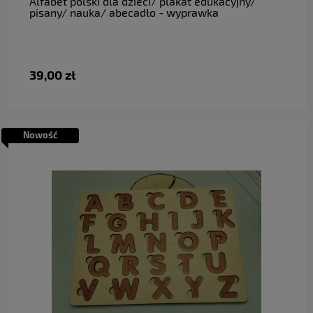
Alfabet polski dla dzieci/ plakat edukacyjny/
pisany/ nauka/ abecadło - wyprawka
39,00 zł
Nowość