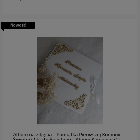
Nowość
do koszyka
Album na zdjęcia - Pamiątka Pierwszej Komunii
Świętej/ Chrztu Świętego - Album Komunijny/ I