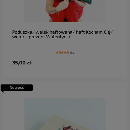
do koszyka
Poduszka/ wałek haftowana/ haft Kocham Cię/
welur - prezent Walentynki
5.0
35,00 zł
Nowość