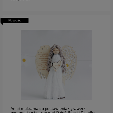
Nowość
do koszyka
Anioł makrama do postawienia/ grawer/
personalizacja - prezent Dzień Babci i Dziadka