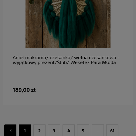
do koszyka
Anioł makrama/ czesanka/ wełna czesankowa -
wyjątkowy prezent/Ślub/ Wesele/ Para Młoda
189,00 zł
1
2
3
4
5
...
61