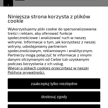
Niniejsza strona korzysta z plików
cookie
Wykorzystujemy pliki cookie do spersonalizowania
Pomoc
treści i reklam, aby oferować funkcje
społecznościowe i analizować ruch w naszej
witrynie. Informacje o tym, jak korzystasz z naszej
witryny, udostępniamy partnerom
Moje konto
społecznościowym, reklamowym i analitycznym.
Partnerzy mogą połączyć te informacje z innymi
danymi otrzymanymi od Ciebie lub uzyskanymi
Płatności i dostawa
podczas korzystania z ich usług.
Więcej o plikach cookies przeczytasz w naszej
Polityce prywatności.
Informacje
zaakceptuj tylko niezbędne
O nas
dostosuj zgody
Śledź nas