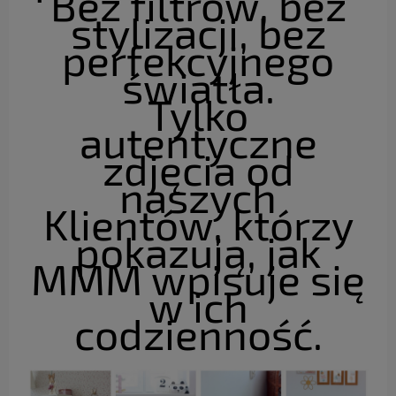
Bez filtrów, bez
stylizacji, bez
perfekcyjnego
światła.
Tylko
autentyczne
zdjęcia od
naszych
Klientów, którzy
pokazują, jak
MMM wpisuje się
w ich
codzienność.