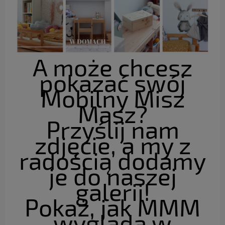
A może chcesz
pokazać swój
Mobilny Misz
Masz?
Przyślij nam
zdjęcie, a my z
radością dodamy
je do naszej
galerii!
Pokaż, jak MMM
wygląda w