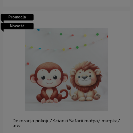
Promocja
Nowość
do koszyka
Dekoracja pokoju/ ścianki Safarii małpa/ małpka/
lew