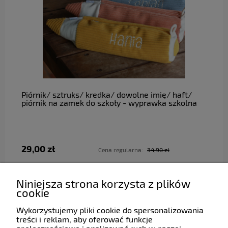
do koszyka
Piórnik/ sztruks/ kredka/ dowolne imię/ haft/
piórnik na zamek do szkoły - wyprawka szkolna
29,00 zł
Cena regularna:
34,90 zł
Najniższa cena:
34,90 zł
Niniejsza strona korzysta z plików
cookie
Wykorzystujemy pliki cookie do spersonalizowania
Pomoc
treści i reklam, aby oferować funkcje