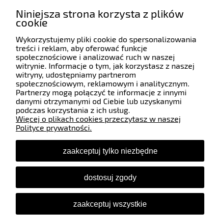
Niniejsza strona korzysta z plików
cookie
Wykorzystujemy pliki cookie do spersonalizowania
Pomoc
treści i reklam, aby oferować funkcje
społecznościowe i analizować ruch w naszej
witrynie. Informacje o tym, jak korzystasz z naszej
witryny, udostępniamy partnerom
Moje konto
społecznościowym, reklamowym i analitycznym.
Partnerzy mogą połączyć te informacje z innymi
danymi otrzymanymi od Ciebie lub uzyskanymi
Płatności i dostawa
podczas korzystania z ich usług.
Więcej o plikach cookies przeczytasz w naszej
Polityce prywatności.
Informacje
zaakceptuj tylko niezbędne
O nas
dostosuj zgody
Śledź nas
zaakceptuj wszystkie