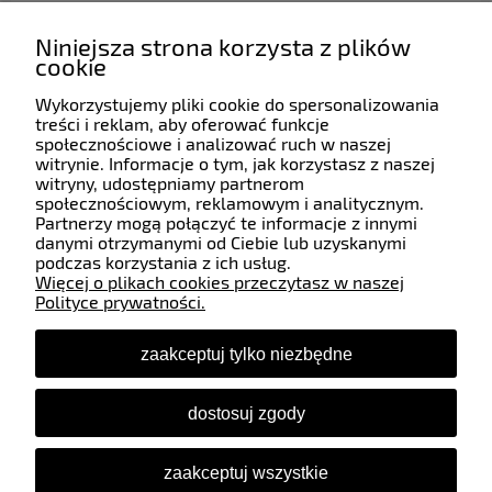
Niniejsza strona korzysta z plików
cookie
Wykorzystujemy pliki cookie do spersonalizowania
Pomoc
treści i reklam, aby oferować funkcje
społecznościowe i analizować ruch w naszej
witrynie. Informacje o tym, jak korzystasz z naszej
witryny, udostępniamy partnerom
Moje konto
społecznościowym, reklamowym i analitycznym.
Partnerzy mogą połączyć te informacje z innymi
danymi otrzymanymi od Ciebie lub uzyskanymi
Płatności i dostawa
podczas korzystania z ich usług.
Więcej o plikach cookies przeczytasz w naszej
Polityce prywatności.
Informacje
zaakceptuj tylko niezbędne
O nas
dostosuj zgody
Śledź nas
zaakceptuj wszystkie